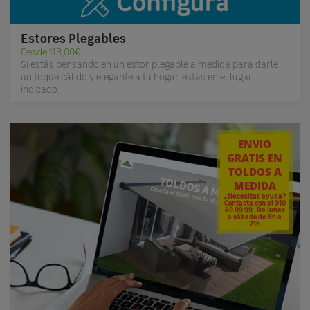
Estores Plegables
Desde 113,00€
Si estás pensando en un estor plegable a medida para darle
un toque cálido y elegante a tu hogar, estás en el lugar
indicado.
ENVIO
GRATIS EN
TOLDOS A
MEDIDA
¿Necesitas ayuda?
Contacta con el 910
49 99 99 . De lunes
a sábado de 8h a
21h