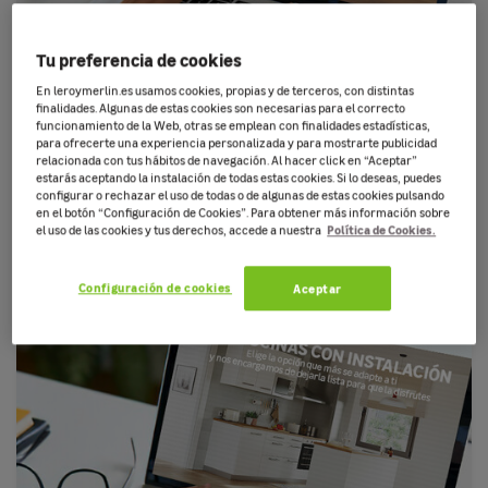
Tu preferencia de cookies
En leroymerlin.es usamos cookies, propias y de terceros, con distintas
Suelo laminado
finalidades. Algunas de estas cookies son necesarias para el correcto
funcionamiento de la Web, otras se emplean con finalidades estadísticas,
Desde 1.450,00€
para ofrecerte una experiencia personalizada y para mostrarte publicidad
¡Cambia tu suelo con Leroy Merlin! Descubre opciones en
relacionada con tus hábitos de navegación. Al hacer click en “Aceptar”
nuestro configurador con producto, instalación y transporte
estarás aceptando la instalación de todas estas cookies. Si lo deseas, puedes
incluidos.
configurar o rechazar el uso de todas o de algunas de estas cookies pulsando
en el botón “Configuración de Cookies”. Para obtener más información sobre
Política de Cookies.
el uso de las cookies y tus derechos, accede a nuestra
Configuración de cookies
Aceptar