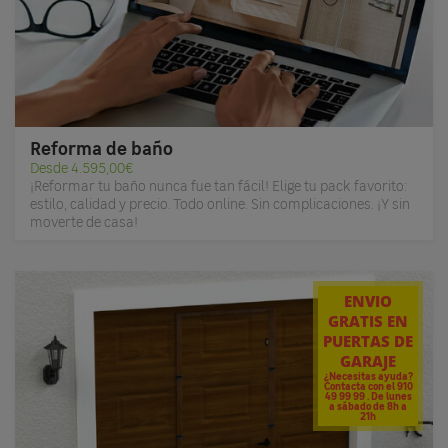
Reforma de baño
Desde 4.595,00€
¡Reformar tu baño nunca fue tan fácil! Elige tu pack favorito:
estilo, calidad y precio. Todo online. Sin complicaciones. ¡Y sin
moverte de casa!
ENVIO
GRATIS EN
PUERTAS DE
GARAJE
¿Necesitas ayuda?
Contacta con el 910
49 99 99 . De lunes
a sábado de 8h a
21h