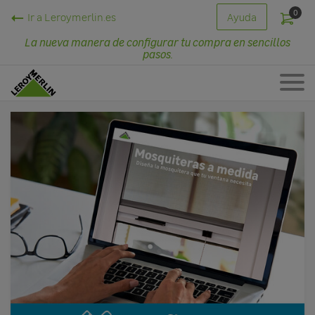
0
Ir a Leroymerlin.es
Ayuda
La nueva manera de configurar tu compra en sencillos
pasos.