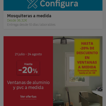
Mosquiteras a medida
Desde 36,32€
Entrega desde 10 días laborables
HASTA
-20% DE
DESCUENTO
EN
VENTANAS
A MEDIDA
Descuento valido
hasta el 24-08