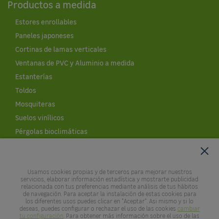
Productos a medida
Estores enrollables
Paneles japoneses
Cortinas de lamas verticales
Ventanas de PVC y Aluminio a medida
Estanterías
Toldos
Mosquiteras
Suelos vinílicos
Pérgolas bioclimáticas
Cobertores de piscinas
Césped artificial al corte
Usamos cookies propias y de terceros para mejorar nuestros
Leroy Merlin
servicios, elaborar información estadística y mostrarte publicidad
relacionada con tus preferencias mediante análisis de tus hábitos
de navegación. Para aceptar la instalación de estas cookies para
Empresa
los diferentes usos puedes clicar en "Aceptar". Asi mismo y si lo
deseas, puedes configurar o rechazar el uso de las cookies
cambiar
Empleo
tu configuración
. Para obtener más información sobre el uso de las