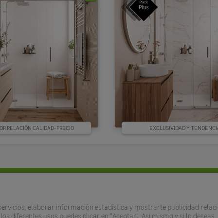
OR RELACIÓN CALIDAD-PRECIO
EXCLUSIVIDAD Y TENDENCI
Leroy Merlin
iteras
Empresa
rvicios, elaborar información estadística y mostrarte publicidad relaci
los diferentes usos puedes clicar en "Aceptar". Asi mismo y si lo deseas
 vinílicos
Empleo