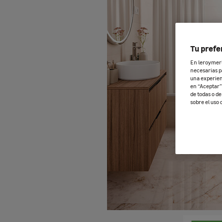
Tu prefe
En leroymerli
necesarias p
una experien
en “Aceptar” 
de todas o d
sobre el uso 