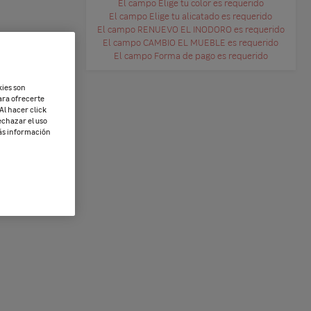
El campo Elige tu color es requerido
El campo Elige tu alicatado es requerido
El campo RENUEVO EL INODORO es requerido
El campo CAMBIO EL MUEBLE es requerido
El campo Forma de pago es requerido
kies son
ara ofrecerte
Al hacer click
echazar el uso
más información