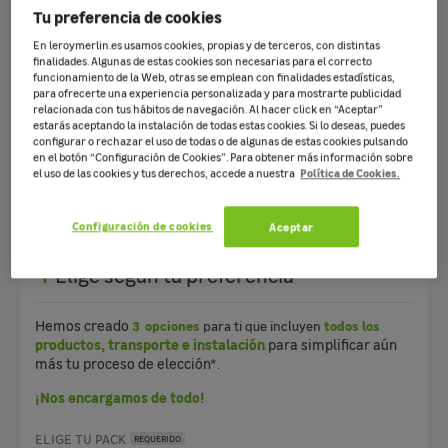
Tu preferencia de cookies
En leroymerlin.es usamos cookies, propias y de terceros, con distintas
finalidades. Algunas de estas cookies son necesarias para el correcto
funcionamiento de la Web, otras se emplean con finalidades estadísticas,
para ofrecerte una experiencia personalizada y para mostrarte publicidad
relacionada con tus hábitos de navegación. Al hacer click en “Aceptar”
estarás aceptando la instalación de todas estas cookies. Si lo deseas, puedes
configurar o rechazar el uso de todas o de algunas de estas cookies pulsando
Nosotros nos encargamos de TODO: de entregar la mercancía, de
en el botón “Configuración de Cookies”. Para obtener más información sobre
realizar la obra y de recoger todo al finalizar*.
Política de Cookies.
el uso de las cookies y tus derechos, accede a nuestra
*(Servicio de retirada de escombro no incluido, consulte
condiciones en tienda)
Configuración de cookies
Aceptar
1
Elige según tu preferencia
Hemos creado
3 opciones
para ti que incluyen
todos los
productos, transporte e instalación
para simplificar aún
más tu proceso de elección*.
¡Nos encargamos de todo!
ELIGE TU PACK
REQUERIDO