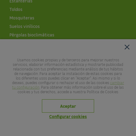
Estanterías
Toldos
Mosquiteras
Suelos vinílicos
Pérgolas bioclimáticas
Cobertores de piscinas
Césped artificial al corte
Usamos cookies propias y de terceros para mejorar nuestros
Leroy Merlin
servicios, elaborar información estadística y mostrarte publicidad
relacionada con tus preferencias mediante análisis de tus hábitos
de navegación. Para aceptar la instalación de estas cookies para
Empresa
los diferentes usos puedes clicar en "Aceptar". Asi mismo y si lo
deseas, puedes configurar o rechazar el uso de las cookies
cambiar
Empleo
tu configuración
. Para obtener más información sobre el uso de las
cookies y tus derechos, accede a nuestra Política de Cookies
Noticias
APP LEROY MERLIN
Aceptar
Devoluciones y reembolsos
Configurar cookies
Copyright © Leroy Merlin España S.L.U. 2020
Aviso legal
Política de privacidad
Política de cookies
Comunicado de seguridad