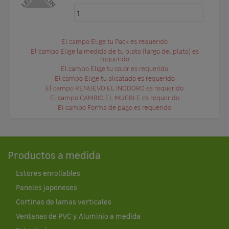
El campo Elige tu Pack es requerido
El campo Elige la medida de tu plato (largo del plato) es
requerido
El campo Elige tu color es requerido
El campo Elige tu alicatado es requerido
El campo RENUEVO EL INODORO es requerido
El campo CAMBIO EL MUEBLE es requerido
El campo Forma de pago es requerido
Productos a medida
Estores enrollables
Paneles japoneses
Cortinas de lamas verticales
Ventanas de PVC y Aluminio a medida