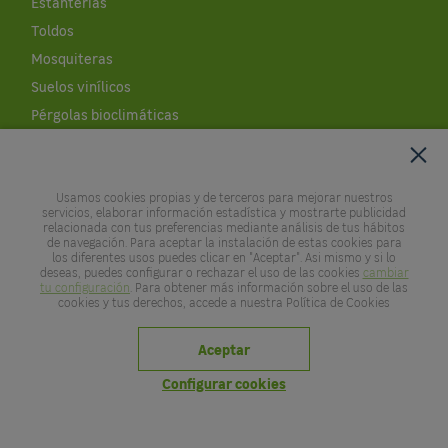
Estanterías
Toldos
Mosquiteras
Suelos vinílicos
Pérgolas bioclimáticas
Cobertores de piscinas
Césped artificial al corte
Usamos cookies propias y de terceros para mejorar nuestros
Leroy Merlin
servicios, elaborar información estadística y mostrarte publicidad
relacionada con tus preferencias mediante análisis de tus hábitos
de navegación. Para aceptar la instalación de estas cookies para
Empresa
los diferentes usos puedes clicar en "Aceptar". Asi mismo y si lo
deseas, puedes configurar o rechazar el uso de las cookies
cambiar
Empleo
tu configuración
. Para obtener más información sobre el uso de las
cookies y tus derechos, accede a nuestra Política de Cookies
Noticias
APP LEROY MERLIN
Aceptar
Devoluciones y reembolsos
Configurar cookies
Copyright © Leroy Merlin España S.L.U. 2020
Aviso legal
Política de privacidad
Política de cookies
Comunicado de seguridad