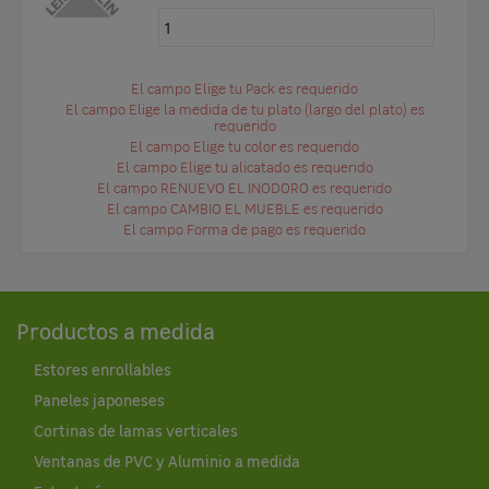
El campo Elige tu Pack es requerido
El campo Elige la medida de tu plato (largo del plato) es
requerido
El campo Elige tu color es requerido
El campo Elige tu alicatado es requerido
El campo RENUEVO EL INODORO es requerido
El campo CAMBIO EL MUEBLE es requerido
El campo Forma de pago es requerido
Productos a medida
Estores enrollables
Paneles japoneses
Cortinas de lamas verticales
Ventanas de PVC y Aluminio a medida