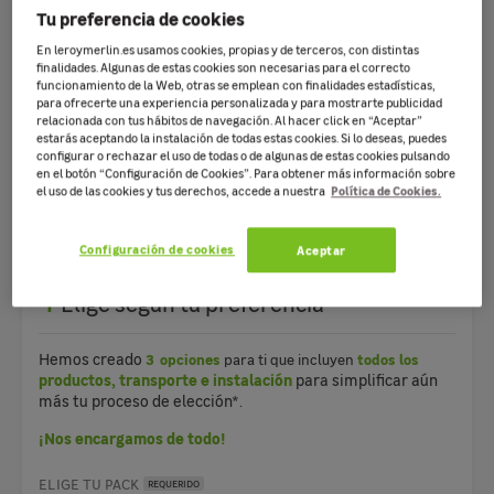
Tu preferencia de cookies
En leroymerlin.es usamos cookies, propias y de terceros, con distintas
finalidades. Algunas de estas cookies son necesarias para el correcto
funcionamiento de la Web, otras se emplean con finalidades estadísticas,
para ofrecerte una experiencia personalizada y para mostrarte publicidad
relacionada con tus hábitos de navegación. Al hacer click en “Aceptar”
estarás aceptando la instalación de todas estas cookies. Si lo deseas, puedes
configurar o rechazar el uso de todas o de algunas de estas cookies pulsando
Nosotros nos encargamos de TODO: de entregar la mercancía, de
en el botón “Configuración de Cookies”. Para obtener más información sobre
realizar la obra y de recoger todo al finalizar*.
Política de Cookies.
el uso de las cookies y tus derechos, accede a nuestra
*(Servicio de retirada de escombro no incluido, consulte
condiciones en tienda)
Configuración de cookies
Aceptar
1
Elige según tu preferencia
Hemos creado
3 opciones
para ti que incluyen
todos los
productos, transporte e instalación
para simplificar aún
más tu proceso de elección*.
¡Nos encargamos de todo!
ELIGE TU PACK
REQUERIDO