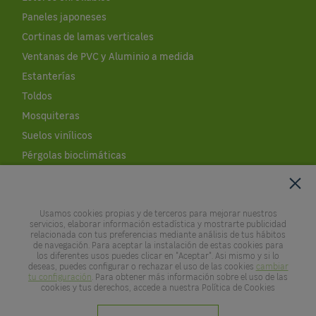
Paneles japoneses
Cortinas de lamas verticales
Ventanas de PVC y Aluminio a medida
Estanterías
Toldos
Mosquiteras
Suelos vinílicos
Pérgolas bioclimáticas
Cobertores de piscinas
Césped artificial al corte
Usamos cookies propias y de terceros para mejorar nuestros
Leroy Merlin
servicios, elaborar información estadística y mostrarte publicidad
relacionada con tus preferencias mediante análisis de tus hábitos
de navegación. Para aceptar la instalación de estas cookies para
Empresa
los diferentes usos puedes clicar en "Aceptar". Asi mismo y si lo
deseas, puedes configurar o rechazar el uso de las cookies
cambiar
Empleo
tu configuración
. Para obtener más información sobre el uso de las
cookies y tus derechos, accede a nuestra Política de Cookies
Noticias
APP LEROY MERLIN