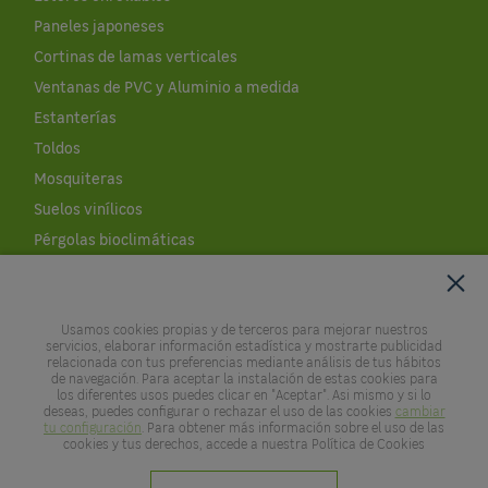
Paneles japoneses
Cortinas de lamas verticales
Ventanas de PVC y Aluminio a medida
Estanterías
Toldos
Mosquiteras
Suelos vinílicos
Pérgolas bioclimáticas
Cobertores de piscinas
Césped artificial al corte
Usamos cookies propias y de terceros para mejorar nuestros
Leroy Merlin
servicios, elaborar información estadística y mostrarte publicidad
relacionada con tus preferencias mediante análisis de tus hábitos
de navegación. Para aceptar la instalación de estas cookies para
Empresa
los diferentes usos puedes clicar en "Aceptar". Asi mismo y si lo
deseas, puedes configurar o rechazar el uso de las cookies
cambiar
Empleo
tu configuración
. Para obtener más información sobre el uso de las
cookies y tus derechos, accede a nuestra Política de Cookies
Noticias
APP LEROY MERLIN