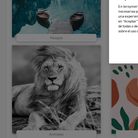
En leroymerli
necesarias p
una experien
en “Aceptar” 
de todas o d
sobre el uso 
Paisajes
Animales