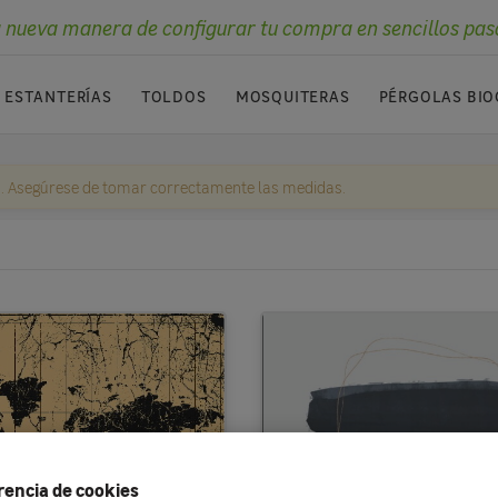
 nueva manera de configurar tu compra en sencillos pas
ESTANTERÍAS
TOLDOS
MOSQUITERAS
PÉRGOLAS BIO
. Asegúrese de tomar correctamente las medidas.
rencia de cookies