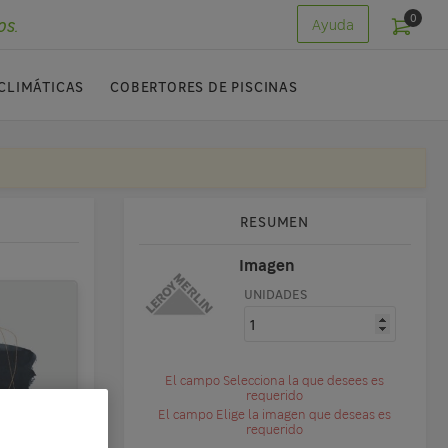
0
os.
Ayuda
CLIMÁTICAS
COBERTORES DE PISCINAS
RESUMEN
Imagen
UNIDADES
El campo Selecciona la que desees es
requerido
El campo Elige la imagen que deseas es
requerido