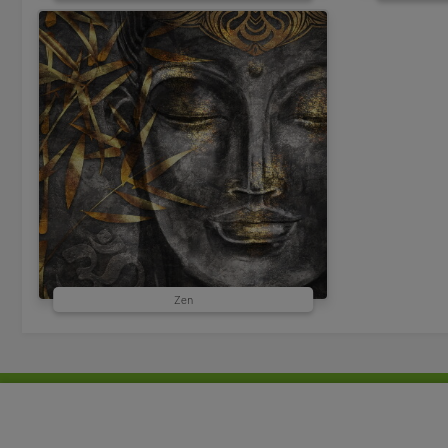
Zen
Productos a medida
Estores enrollables
Mosqu