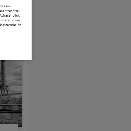
kies son
ara ofrecerte
Al hacer click
echazar el uso
más información