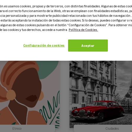
n.es usamos cookies, propias y de terceros, con distintas finalidades. Algunas de estas coo
ara el correcto funcionamiento de la Web, otras se emplean con finalidades estadísticas, p
cia personalizada y para mostrarte publicidad relacionada con tus hábitos de navegación. 
estarás aceptando la instalación de todas estas cookies. Si lo deseas, puedes configurar o r
e algunas de estas cookies pulsando en el botón “Configuración de Cookies”. Para obtener 
Política de Cookies.
de las cookies y tus derechos, accede a nuestra
Mapas y frases
Abstracta
Configuración de cookies
Aceptar
Etnico
Ciudades