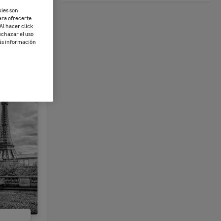
kies son
ara ofrecerte
Al hacer click
echazar el uso
más información