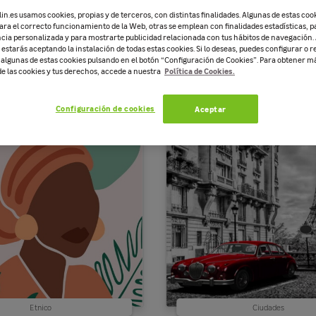
n.es usamos cookies, propias y de terceros, con distintas finalidades. Algunas de estas coo
ara el correcto funcionamiento de la Web, otras se emplean con finalidades estadísticas, p
cia personalizada y para mostrarte publicidad relacionada con tus hábitos de navegación. 
estarás aceptando la instalación de todas estas cookies. Si lo deseas, puedes configurar o r
e algunas de estas cookies pulsando en el botón “Configuración de Cookies”. Para obtener 
Política de Cookies.
de las cookies y tus derechos, accede a nuestra
Mapas y frases
Abstracta
Configuración de cookies
Aceptar
Etnico
Ciudades