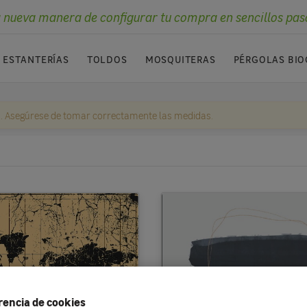
 nueva manera de configurar tu compra en sencillos pas
ESTANTERÍAS
TOLDOS
MOSQUITERAS
PÉRGOLAS BIO
. Asegúrese de tomar correctamente las medidas.
rencia de cookies