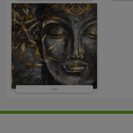
Zen
Productos a medida
Estores enrollables
Mosqu