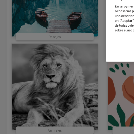
En leroymerli
necesarias p
una experien
en “Aceptar” 
de todas o d
sobre el uso 
Paisajes
Animales