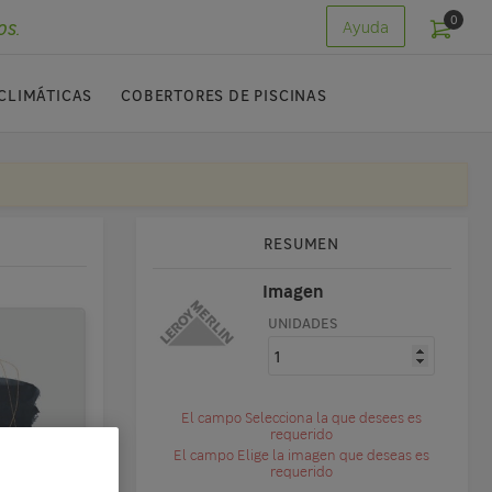
0
os.
Ayuda
CLIMÁTICAS
COBERTORES DE PISCINAS
RESUMEN
Imagen
UNIDADES
El campo Selecciona la que desees es
requerido
El campo Elige la imagen que deseas es
requerido