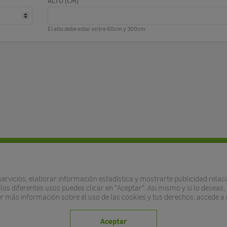
ALTO (CM)
El alto debe estar entre 60cm y 300cm
Leroy Merlin
iteras
Empresa
rvicios, elaborar información estadística y mostrarte publicidad relaci
los diferentes usos puedes clicar en "Aceptar". Asi mismo y si lo deseas
 vinílicos
Empleo
er más información sobre el uso de las cookies y tus derechos, accede a 
as bioclimáticas
Noticias
ores de piscinas
APP LEROY MERLIN
Aceptar