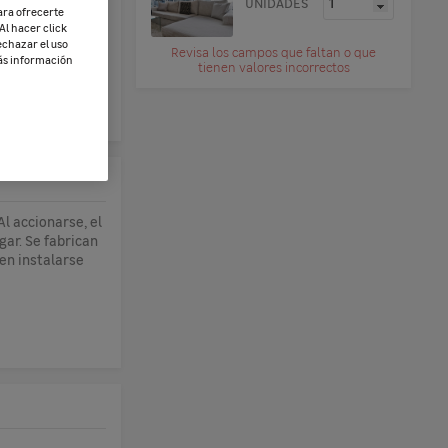
UNIDADES
ara ofrecerte
Al hacer click
echazar el uso
Revisa los campos que faltan o que
más información
tienen valores incorrectos
LES
l accionarse, el
gar. Se fabrican
den instalarse