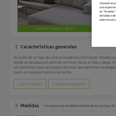
necesarias p
una experien
en “Aceptar” 
de todas o d
sobre el uso 
ESTORES ENROLLABLES
2
Características generales
Se trata de un tipo de cortina moderna y funcional. Pueden ac
tejido se desplaza en sentido vertical, hacia arriba y abajo.
con distintos tipos de tejidos técnicos que permiten proteger 
tanto en la pared como en el techo.
¿Cómo medir?
Guía de instalación
3
Medidas
Introduce las medidas totales de tu cortina. El