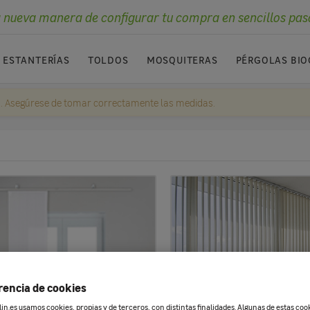
 nueva manera de configurar tu compra en sencillos pas
ESTANTERÍAS
TOLDOS
MOSQUITERAS
PÉRGOLAS BIO
. Asegúrese de tomar correctamente las medidas.
rencia de cookies
n.es usamos cookies, propias y de terceros, con distintas finalidades. Algunas de estas coo