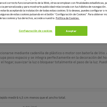
ara el correcto funcionamiento de la Web, otras se emplean con finalidades estadísticas, p
cia personalizada y para mostrarte publicidad relacionada con tus hábitos de navegación. 
estarás aceptando la instalación de todas estas cookies. Si lo deseas, puedes configurar o r
e algunas de estas cookies pulsando en el botón “Configuración de Cookies”. Para obtener 
Política de Cookies.
de las cookies y tus derechos, accede a nuestra
PANEL JAPONÉS
CORTINAS VERTICA
Configuración de cookies
Aceptar
cionarse mediante cadenilla de plástico o motor con batería de litio. A
 Ocupa poco espacio y se integra perfectamente en la decoración del ho
el hogar, suavizar la luz o bloquear totalmente el paso de la luz. Pue
 tejido medirá 4,5 cm menos que el ancho total.