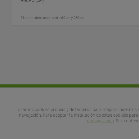
ANCHO (CM)
El ancho debe estar entre 60cm y 280cm
Productos a medida
Estores enrollables
Mosqu
Usamos cookies propias y de terceros para mejorar nuestros se
Paneles japoneses
navegación. Para aceptar la instalación de estas cookies para 
Suelos
configuración
. Para obten
Cortinas de lamas verticales
Pérgol
Ventanas de PVC y Aluminio a medida
Cobert