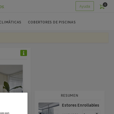
0
os.
Ayuda
CLIMÁTICAS
COBERTORES DE PISCINAS
RESUMEN
Estores Enrollables
kies son