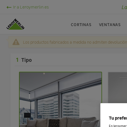
La
Ir a Leroymerlin.es
CORTINAS
VENTANAS
Los productos fabricados a medida no admiten devolución
1
Tipo
Tu prefe
En leroymerli