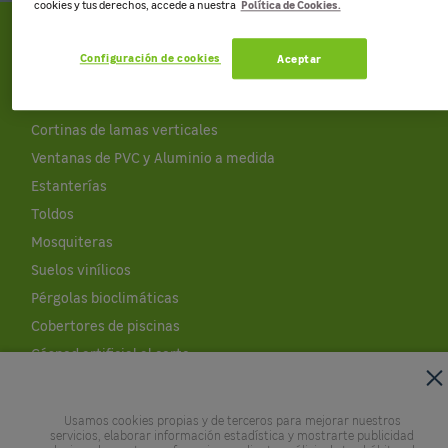
Política de Cookies.
cookies y tus derechos, accede a nuestra
Productos a medida
Configuración de cookies
Aceptar
Estores enrollables
Volver a la página principal
Paneles japoneses
Cortinas de lamas verticales
Ventanas de PVC y Aluminio a medida
Estanterías
Toldos
Mosquiteras
Suelos vinílicos
Pérgolas bioclimáticas
Cobertores de piscinas
Césped artificial al corte
Leroy Merlin
Usamos cookies propias y de terceros para mejorar nuestros
Empresa
servicios, elaborar información estadística y mostrarte publicidad