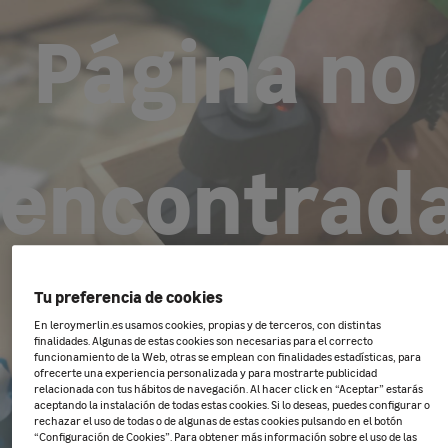
Página no
encontrad
Tu preferencia de cookies
Parece que lo que estabas buscando
En leroymerlin.es usamos cookies, propias y de terceros, con distintas
ha dejado de estar disponible, se ha
finalidades. Algunas de estas cookies son necesarias para el correcto
funcionamiento de la Web, otras se emplean con finalidades estadísticas, para
movido de sitio o ha cambiado de
ofrecerte una experiencia personalizada y para mostrarte publicidad
relacionada con tus hábitos de navegación. Al hacer click en “Aceptar” estarás
nombre.
aceptando la instalación de todas estas cookies. Si lo deseas, puedes configurar o
rechazar el uso de todas o de algunas de estas cookies pulsando en el botón
“Configuración de Cookies”. Para obtener más información sobre el uso de las